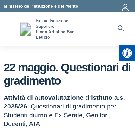
Vai ai contenuti
Vai al menu di navigazione
Vai al footer
Ministero dell'Istruzione e del Merito
Istituto Istruzione
Superiore
Liceo Artistico San
Leucio
Apr
22 maggio. Questionari di
gradimento
Attività di autovalutazione d’istituto a.s.
2025/26.
Questionari di gradimento per
Studenti diurno e Ex Serale, Genitori,
Docenti, ATA