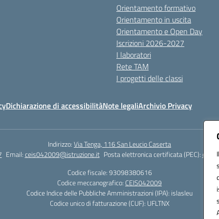
Orientamento formativo
Orientamento in uscita
Orientamento e Open Day
Iscrizioni 2026-2027
I laboratori
Rete TAM
I progetti delle classi
cy
Dichiarazione di accessibilità
Note legali
Archivio Privacy
Indirizzo:
Via Tenga, 116 San Leucio Caserta
7
Email:
ceis042009@istruzione.it
Posta elettronica certificata (PEC):
ceis0
Codice fiscale: 93098380616
Codice meccanografico:
CEIS042009
Codice Indice delle Pubbliche Amministrazioni (IPA): islasleu
Codice unico di fatturazione (CUF): UFLTNX