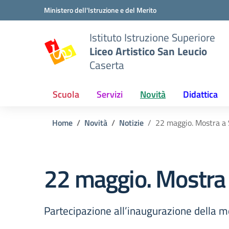
Vai ai contenuti
Vai al menu di navigazione
Vai al footer
Ministero dell'Istruzione e del Merito
Istituto Istruzione Superiore
Liceo Artistico San Leucio
Caserta
Scuola
Servizi
Novità
Didattica
Home
Novità
Notizie
22 maggio. Mostra a 
22 maggio. Mostra 
Partecipazione all’inaugurazione della mo