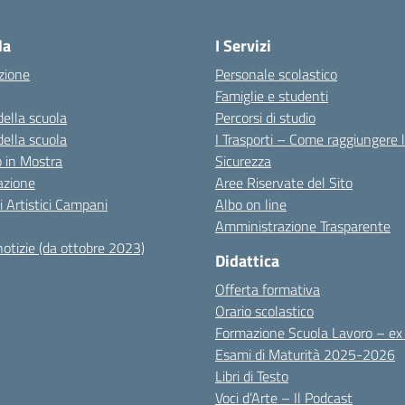
Visita la pagina iniziale della scuola
la
I Servizi
zione
Personale scolastico
Famiglie e studenti
della scuola
Percorsi di studio
della scuola
I Trasporti – Come raggiungere 
co in Mostra
Sicurezza
azione
Aree Riservate del Sito
i Artistici Campani
Albo on line
Amministrazione Trasparente
notizie (da ottobre 2023)
Didattica
Offerta formativa
Orario scolastico
Formazione Scuola Lavoro – e
Esami di Maturità 2025-2026
Libri di Testo
Voci d’Arte – Il Podcast