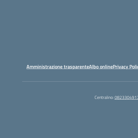
Amministrazione trasparente
Albo online
Privacy Poli
Centralino:
082330491