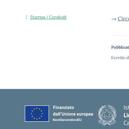
Stampa / Condividi
→
Circ
Pubblicat
Eccetto d
Is
Li
C