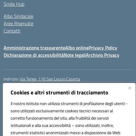
Smile Hub
Albo Sindacale
Aree Riservate
Contatti
Amministrazione trasparente
Albo online
Privacy Policy
Dichiarazione di accessibilità
Note legali
Archivio Privacy
Indirizzo:
Via Tenga, 116 San Leucio Caserta
Centralino:
0823304917
Email:
ceis042009@istruzione.it
Posta elettronica certificata (PEC):
Cookies e altri strumenti di tracciamento
ceis042009@pec.istruzione.it
Codice fiscale: 93098380616
Il nostro Istituto non utilizza strumenti di profilazione degli utenti -
Codice meccanografico:
CEIS042009
sono utilizzati esclusivamente cookies tecnici necessari al
Codice Indice delle Pubbliche Amministrazioni (IPA): islasleu
corretto funzionamento del sito, alla fruibilità dei servizi
Codice unico di fatturazione (CUF): UFLTNX
istituzionali e alla sua accessibilità – sono utilizzati, inoltre,
strumenti statistici anonimizzati messi a disposizione da Web