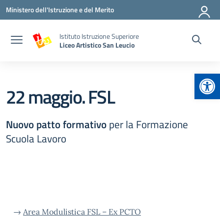
Vai ai contenuti
Vai al menu di navigazione
Vai al footer
Ministero dell'Istruzione e del Merito
Istituto Istruzione Superiore
Liceo Artistico San Leucio
Apr
22 maggio. FSL
Nuovo patto formativo
per la Formazione
Scuola Lavoro
→
Area Modulistica FSL – Ex PCTO