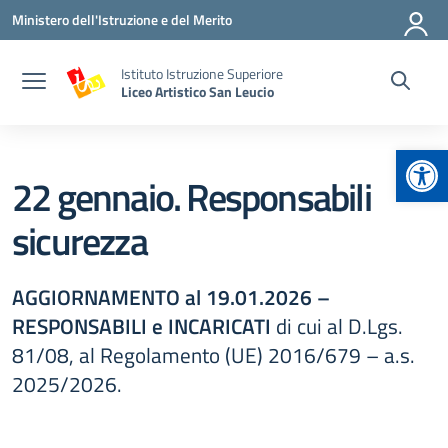
Vai ai contenuti
Vai al menu di navigazione
Vai al footer
Ministero dell'Istruzione e del Merito
Istituto Istruzione Superiore
Liceo Artistico San Leucio
Apr
22 gennaio. Responsabili
sicurezza
AGGIORNAMENTO al 19.01.2026 –
RESPONSABILI e INCARICATI
di cui al D.Lgs.
81/08, al Regolamento (UE) 2016/679 – a.s.
2025/2026.