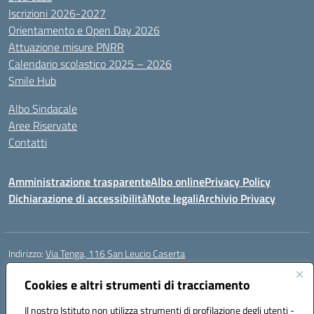
Iscrizioni 2026-2027
Orientamento e Open Day 2026
Attuazione misure PNRR
Calendario scolastico 2025 – 2026
Smile Hub
Albo Sindacale
Aree Riservate
Contatti
Amministrazione trasparente
Albo online
Privacy Policy
Dichiarazione di accessibilità
Note legali
Archivio Privacy
Indirizzo:
Via Tenga, 116 San Leucio Caserta
Centralino:
0823304917
Email:
ceis042009@istruzione.it
Posta elettronica certificata (PEC):
Cookies e altri strumenti di tracciamento
ceis042009@pec.istruzione.it
Codice fiscale: 93098380616
Il nostro Istituto non utilizza strumenti di profilazione degli utenti -