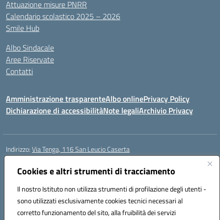
Attuazione misure PNRR
Calendario scolastico 2025 – 2026
Smile Hub
Albo Sindacale
Aree Riservate
Contatti
Amministrazione trasparente
Albo online
Privacy Policy
Dichiarazione di accessibilità
Note legali
Archivio Privacy
Indirizzo:
Via Tenga, 116 San Leucio Caserta
Centralino:
0823304917
Email:
ceis042009@istruzione.it
Posta elettronica certificata (PEC):
Cookies e altri strumenti di tracciamento
ceis042009@pec.istruzione.it
Codice fiscale: 93098380616
Il nostro Istituto non utilizza strumenti di profilazione degli utenti -
Codice meccanografico:
CEIS042009
sono utilizzati esclusivamente cookies tecnici necessari al
Codice Indice delle Pubbliche Amministrazioni (IPA): islasleu
corretto funzionamento del sito, alla fruibilità dei servizi
Codice unico di fatturazione (CUF): UFLTNX