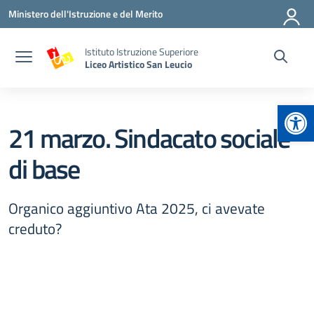
Vai ai contenuti
Vai al menu di navigazione
Vai al footer
Ministero dell'Istruzione e del Merito
Istituto Istruzione Superiore
Liceo Artistico San Leucio
Apr
21 marzo. Sindacato sociale
di base
Organico aggiuntivo Ata 2025, ci avevate
creduto?