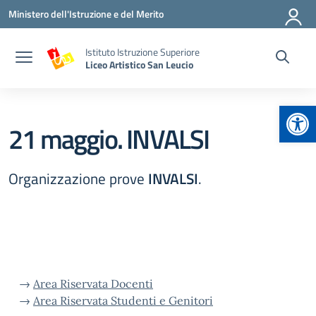
Vai ai contenuti
Vai al menu di navigazione
Vai al footer
Ministero dell'Istruzione e del Merito
Istituto Istruzione Superiore
Liceo Artistico San Leucio
Apr
21 maggio. INVALSI
Organizzazione prove
INVALSI
.
→
Area Riservata Docenti
→
Area Riservata Studenti e Genitori