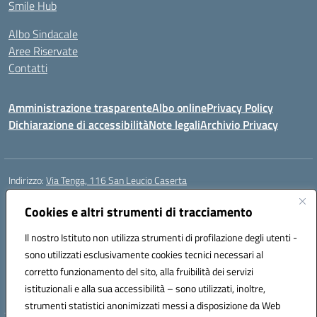
Smile Hub
Albo Sindacale
Aree Riservate
Contatti
Amministrazione trasparente
Albo online
Privacy Policy
Dichiarazione di accessibilità
Note legali
Archivio Privacy
Indirizzo:
Via Tenga, 116 San Leucio Caserta
Centralino:
0823304917
Email:
ceis042009@istruzione.it
Posta elettronica certificata (PEC):
Cookies e altri strumenti di tracciamento
ceis042009@pec.istruzione.it
Codice fiscale: 93098380616
Il nostro Istituto non utilizza strumenti di profilazione degli utenti -
Codice meccanografico:
CEIS042009
sono utilizzati esclusivamente cookies tecnici necessari al
Codice Indice delle Pubbliche Amministrazioni (IPA): islasleu
corretto funzionamento del sito, alla fruibilità dei servizi
Codice unico di fatturazione (CUF): UFLTNX
istituzionali e alla sua accessibilità – sono utilizzati, inoltre,
strumenti statistici anonimizzati messi a disposizione da Web