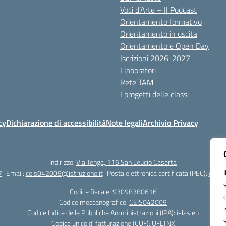
Voci d’Arte – Il Podcast
Orientamento formativo
Orientamento in uscita
Orientamento e Open Day
Iscrizioni 2026-2027
I laboratori
Rete TAM
I progetti delle classi
cy
Dichiarazione di accessibilità
Note legali
Archivio Privacy
Indirizzo:
Via Tenga, 116 San Leucio Caserta
7
Email:
ceis042009@istruzione.it
Posta elettronica certificata (PEC):
ceis0
Codice fiscale: 93098380616
Codice meccanografico:
CEIS042009
Codice Indice delle Pubbliche Amministrazioni (IPA): islasleu
Codice unico di fatturazione (CUF): UFLTNX