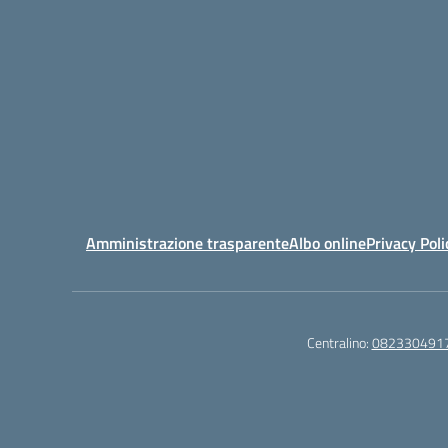
Amministrazione trasparente
Albo online
Privacy Poli
Centralino:
082330491