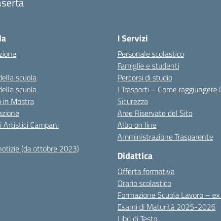
aserta
Visita la pagina iniziale della scuola
la
I Servizi
zione
Personale scolastico
Famiglie e studenti
della scuola
Percorsi di studio
della scuola
I Trasporti – Come raggiungere 
co in Mostra
Sicurezza
azione
Aree Riservate del Sito
i Artistici Campani
Albo on line
Amministrazione Trasparente
notizie (da ottobre 2023)
Didattica
Offerta formativa
Orario scolastico
Formazione Scuola Lavoro – e
Esami di Maturità 2025-2026
Libri di Testo