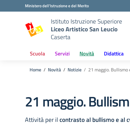
Vai ai contenuti
Vai al menu di navigazione
Vai al footer
Ministero dell'Istruzione e del Merito
Istituto Istruzione Superiore
Liceo Artistico San Leucio
Caserta
Scuola
Servizi
Novità
Didattica
Home
Novità
Notizie
21 maggio. Bullismo 
21 maggio. Bullism
Attività per il
contrasto al bullismo e al 