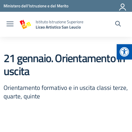
Vai ai contenuti
Vai al menu di navigazione
Vai al footer
Ministero dell'Istruzione e del Merito
Istituto Istruzione Superiore
Liceo Artistico San Leucio
Apr
21 gennaio. Orientamento in
uscita
Orientamento formativo e in uscita classi terze,
quarte, quinte