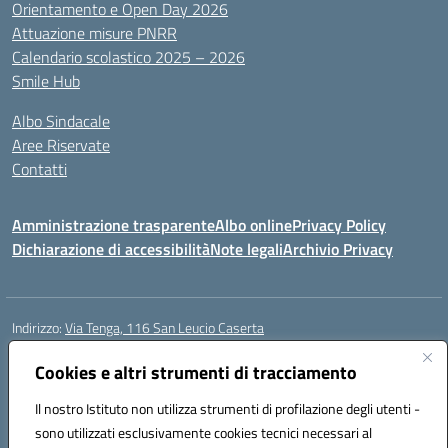
Orientamento e Open Day 2026
Attuazione misure PNRR
Calendario scolastico 2025 – 2026
Smile Hub
Albo Sindacale
Aree Riservate
Contatti
Amministrazione trasparente
Albo online
Privacy Policy
Dichiarazione di accessibilità
Note legali
Archivio Privacy
Indirizzo:
Via Tenga, 116 San Leucio Caserta
Centralino:
0823304917
Email:
ceis042009@istruzione.it
Posta elettronica certificata (PEC):
Cookies e altri strumenti di tracciamento
ceis042009@pec.istruzione.it
Codice fiscale: 93098380616
Il nostro Istituto non utilizza strumenti di profilazione degli utenti -
Codice meccanografico:
CEIS042009
sono utilizzati esclusivamente cookies tecnici necessari al