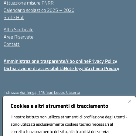
Attuazione misure PNRR
Calendario scolastico 2025 – 2026
Smile Hub
Albo Sindacale
Aree Riservate
Contatti
Amministrazione trasparente
Albo online
Privacy Policy
Dichiarazione di accessibilità
Note legali
Archivio Privacy
Indirizzo:
Via Tenga, 116 San Leucio Caserta
Centralino:
0823304917
Email:
ceis042009@istruzione.it
Posta elettronica certificata (PEC):
Cookies e altri strumenti di tracciamento
ceis042009@pec.istruzione.it
Codice fiscale: 93098380616
Il nostro Istituto non utilizza strumenti di profilazione degli utenti -
Codice meccanografico:
CEIS042009
sono utilizzati esclusivamente cookies tecnici necessari al
Codice Indice delle Pubbliche Amministrazioni (IPA): islasleu
corretto funzionamento del sito, alla fruibilità dei servizi
Codice unico di fatturazione (CUF): UFLTNX