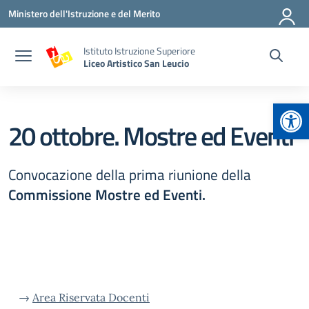
Vai ai contenuti
Vai al menu di navigazione
Vai al footer
Ministero dell'Istruzione e del Merito
Istituto Istruzione Superiore
Liceo Artistico San Leucio
Apr
20 ottobre. Mostre ed Eventi
Convocazione della prima riunione della
Commissione Mostre ed Eventi.
→
Area Riservata Docenti