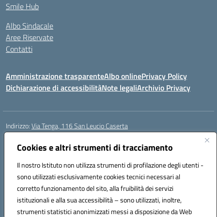
Smile Hub
Albo Sindacale
Aree Riservate
Contatti
Amministrazione trasparente
Albo online
Privacy Policy
Dichiarazione di accessibilità
Note legali
Archivio Privacy
Indirizzo:
Via Tenga, 116 San Leucio Caserta
Centralino:
0823304917
Email:
ceis042009@istruzione.it
Posta elettronica certificata (PEC):
Cookies e altri strumenti di tracciamento
ceis042009@pec.istruzione.it
Codice fiscale: 93098380616
Il nostro Istituto non utilizza strumenti di profilazione degli utenti -
Codice meccanografico:
CEIS042009
sono utilizzati esclusivamente cookies tecnici necessari al
Codice Indice delle Pubbliche Amministrazioni (IPA): islasleu
corretto funzionamento del sito, alla fruibilità dei servizi
Codice unico di fatturazione (CUF): UFLTNX
istituzionali e alla sua accessibilità – sono utilizzati, inoltre,
strumenti statistici anonimizzati messi a disposizione da Web