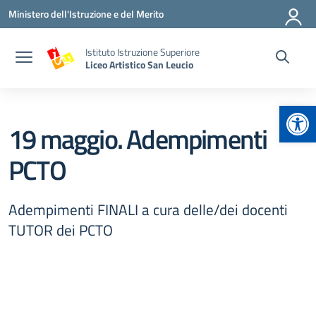
Vai ai contenuti
Vai al menu di navigazione
Vai al footer
Ministero dell'Istruzione e del Merito
Istituto Istruzione Superiore
Liceo Artistico San Leucio
Apr
19 maggio. Adempimenti
PCTO
Adempimenti FINALI a cura delle/dei docenti
TUTOR dei PCTO