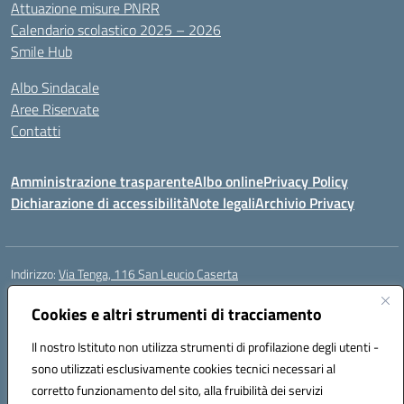
Attuazione misure PNRR
Calendario scolastico 2025 – 2026
Smile Hub
Albo Sindacale
Aree Riservate
Contatti
Amministrazione trasparente
Albo online
Privacy Policy
Dichiarazione di accessibilità
Note legali
Archivio Privacy
Indirizzo:
Via Tenga, 116 San Leucio Caserta
Centralino:
0823304917
Email:
ceis042009@istruzione.it
Posta elettronica certificata (PEC):
Cookies e altri strumenti di tracciamento
ceis042009@pec.istruzione.it
Codice fiscale: 93098380616
Il nostro Istituto non utilizza strumenti di profilazione degli utenti -
Codice meccanografico:
CEIS042009
sono utilizzati esclusivamente cookies tecnici necessari al
Codice Indice delle Pubbliche Amministrazioni (IPA): islasleu
corretto funzionamento del sito, alla fruibilità dei servizi
Codice unico di fatturazione (CUF): UFLTNX