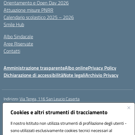
Orientamento e Open Day 2026
Attuazione misure PNRR
Calendario scolastico 2025 – 2026
Smile Hub
Albo Sindacale
Aree Riservate
Contatti
Amministrazione trasparente
Albo online
Privacy Policy
Dichiarazione di accessibilità
Note legali
Archivio Privacy
Indirizzo:
Via Tenga, 116 San Leucio Caserta
Centralino:
0823304917
Email:
ceis042009@istruzione.it
Posta elettronica certificata (PEC):
Cookies e altri strumenti di tracciamento
ceis042009@pec.istruzione.it
Codice fiscale: 93098380616
Il nostro Istituto non utilizza strumenti di profilazione degli utenti -
Codice meccanografico:
CEIS042009
sono utilizzati esclusivamente cookies tecnici necessari al