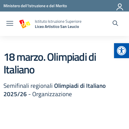
Vai ai contenuti
Vai al menu di navigazione
Vai al footer
Ministero dell'Istruzione e del Merito
Istituto Istruzione Superiore
Liceo Artistico San Leucio
Apr
18 marzo. Olimpiadi di
Italiano
Semifinali regionali
Olimpiadi di Italiano
2025/26
- Organizzazione