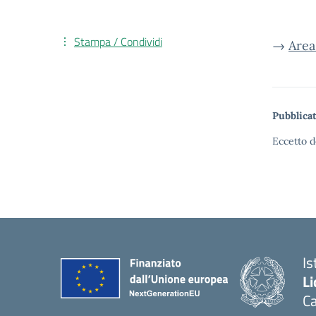
Stampa / Condividi
→
Area
Pubblicat
Eccetto d
Is
Li
C