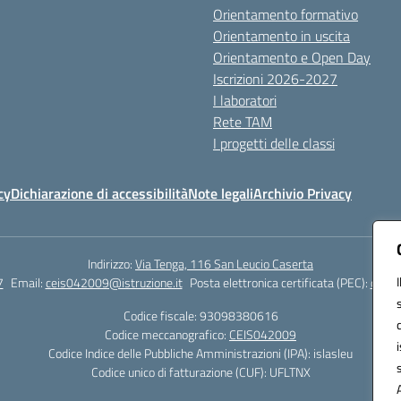
Orientamento formativo
Orientamento in uscita
Orientamento e Open Day
Iscrizioni 2026-2027
I laboratori
Rete TAM
I progetti delle classi
cy
Dichiarazione di accessibilità
Note legali
Archivio Privacy
Indirizzo:
Via Tenga, 116 San Leucio Caserta
7
Email:
ceis042009@istruzione.it
Posta elettronica certificata (PEC):
ceis0
Codice fiscale: 93098380616
Codice meccanografico:
CEIS042009
Codice Indice delle Pubbliche Amministrazioni (IPA): islasleu
Codice unico di fatturazione (CUF): UFLTNX