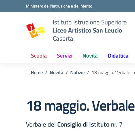
Vai ai contenuti
Vai al menu di navigazione
Vai al footer
Ministero dell'Istruzione e del Merito
Istituto Istruzione Superiore
Liceo Artistico San Leucio
Caserta
Scuola
Servizi
Novità
Didattica
Home
Novità
Notizie
18 maggio. Verbale C
18 maggio. Verbale
Verbale del
Consiglio di Istituto
nr. 7