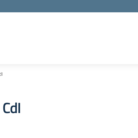
dI
 CdI