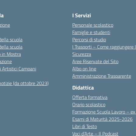
Visita la pagina iniziale della scuola
la
I Servizi
zione
Personale scolastico
Famiglie e studenti
della scuola
Percorsi di studio
della scuola
I Trasporti – Come raggiungere 
co in Mostra
Sicurezza
azione
Aree Riservate del Sito
i Artistici Campani
Albo on line
Amministrazione Trasparente
notizie (da ottobre 2023)
Didattica
Offerta formativa
Orario scolastico
Formazione Scuola Lavoro – e
Esami di Maturità 2025-2026
Libri di Testo
Voci d’Arte – Il Podcast