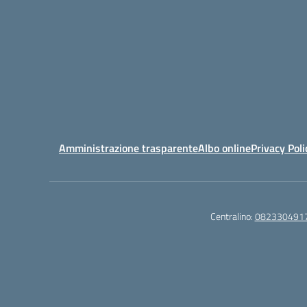
Amministrazione trasparente
Albo online
Privacy Poli
Centralino:
082330491