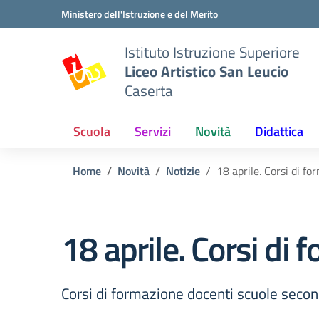
Vai ai contenuti
Vai al menu di navigazione
Vai al footer
Ministero dell'Istruzione e del Merito
Istituto Istruzione Superiore
Liceo Artistico San Leucio
Caserta
Scuola
Servizi
Novità
Didattica
Home
Novità
Notizie
18 aprile. Corsi di f
18 aprile. Corsi di 
Corsi di formazione docenti scuole seco