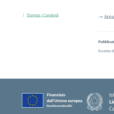
Stampa / Condividi
→
Area
Pubblicat
Eccetto d
Is
Li
C