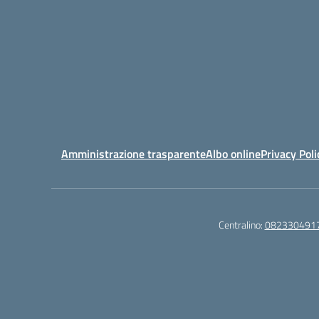
Amministrazione trasparente
Albo online
Privacy Poli
Centralino:
082330491