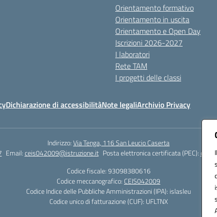
Orientamento formativo
Orientamento in uscita
Orientamento e Open Day
Iscrizioni 2026-2027
I laboratori
Rete TAM
I progetti delle classi
cy
Dichiarazione di accessibilità
Note legali
Archivio Privacy
Indirizzo:
Via Tenga, 116 San Leucio Caserta
7
Email:
ceis042009@istruzione.it
Posta elettronica certificata (PEC):
ceis0
Codice fiscale: 93098380616
Codice meccanografico:
CEIS042009
Codice Indice delle Pubbliche Amministrazioni (IPA): islasleu
Codice unico di fatturazione (CUF): UFLTNX