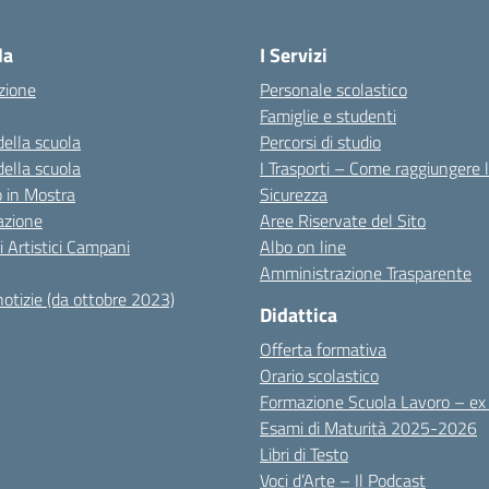
Visita la pagina iniziale della scuola
la
I Servizi
zione
Personale scolastico
Famiglie e studenti
della scuola
Percorsi di studio
della scuola
I Trasporti – Come raggiungere 
co in Mostra
Sicurezza
azione
Aree Riservate del Sito
i Artistici Campani
Albo on line
Amministrazione Trasparente
notizie (da ottobre 2023)
Didattica
Offerta formativa
Orario scolastico
Formazione Scuola Lavoro – e
Esami di Maturità 2025-2026
Libri di Testo
Voci d’Arte – Il Podcast