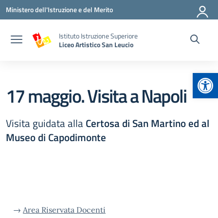
Vai ai contenuti
Vai al menu di navigazione
Vai al footer
Ministero dell'Istruzione e del Merito
Istituto Istruzione Superiore
Liceo Artistico San Leucio
Apr
17 maggio. Visita a Napoli
Visita guidata alla
Certosa di San Martino ed al
Museo di Capodimonte
→
Area Riservata Docenti