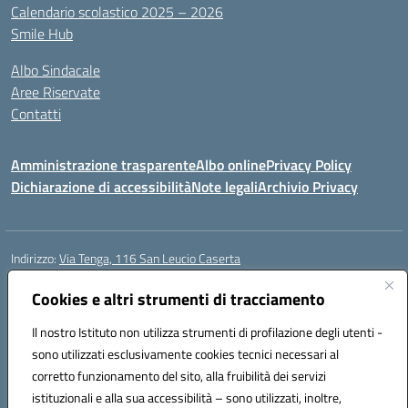
Calendario scolastico 2025 – 2026
Smile Hub
Albo Sindacale
Aree Riservate
Contatti
Amministrazione trasparente
Albo online
Privacy Policy
Dichiarazione di accessibilità
Note legali
Archivio Privacy
Indirizzo:
Via Tenga, 116 San Leucio Caserta
Centralino:
0823304917
Email:
ceis042009@istruzione.it
Posta elettronica certificata (PEC):
Cookies e altri strumenti di tracciamento
ceis042009@pec.istruzione.it
Codice fiscale: 93098380616
Il nostro Istituto non utilizza strumenti di profilazione degli utenti -
Codice meccanografico:
CEIS042009
sono utilizzati esclusivamente cookies tecnici necessari al
Codice Indice delle Pubbliche Amministrazioni (IPA): islasleu
corretto funzionamento del sito, alla fruibilità dei servizi
Codice unico di fatturazione (CUF): UFLTNX
istituzionali e alla sua accessibilità – sono utilizzati, inoltre,