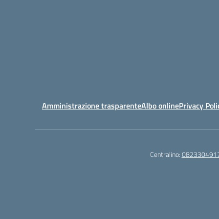
Amministrazione trasparente
Albo online
Privacy Poli
Centralino:
082330491