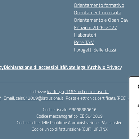
Orientamento formativo
Orientamento in uscita
Orientamento e Open Day
Iscrizioni 2026-2027
I laboratori
Rete TAM
I progetti delle classi
cy
Dichiarazione di accessibilità
Note legali
Archivio Privacy
Indirizzo:
Via Tenga, 116 San Leucio Caserta
7
Email:
ceis042009@istruzione.it
Posta elettronica certificata (PEC):
ceis0
Codice fiscale: 93098380616
Codice meccanografico:
CEIS042009
Codice Indice delle Pubbliche Amministrazioni (IPA): islasleu
Codice unico di fatturazione (CUF): UFLTNX