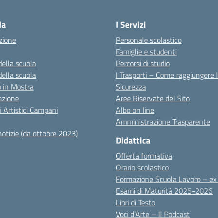
Visita la pagina iniziale della scuola
la
I Servizi
zione
Personale scolastico
Famiglie e studenti
della scuola
Percorsi di studio
della scuola
I Trasporti – Come raggiungere 
co in Mostra
Sicurezza
azione
Aree Riservate del Sito
i Artistici Campani
Albo on line
Amministrazione Trasparente
notizie (da ottobre 2023)
Didattica
Offerta formativa
Orario scolastico
Formazione Scuola Lavoro – e
Esami di Maturità 2025-2026
Libri di Testo
Voci d’Arte – Il Podcast