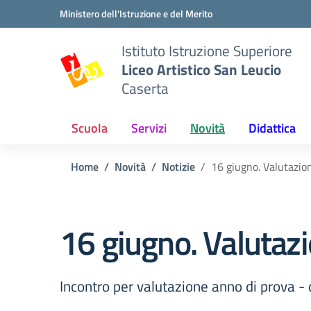
Vai ai contenuti
Vai al menu di navigazione
Vai al footer
Ministero dell'Istruzione e del Merito
Istituto Istruzione Superiore
Liceo Artistico San Leucio
Caserta
Scuola
Servizi
Novità
Didattica
Home
Novità
Notizie
16 giugno. Valutazio
16 giugno. Valutaz
Incontro per valutazione anno di prova 