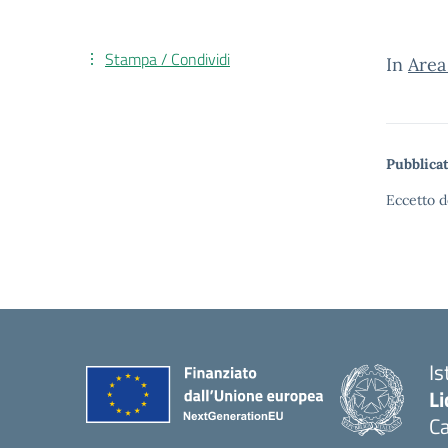
Stampa / Condividi
In
Area
Pubblicat
Eccetto d
Is
Li
C