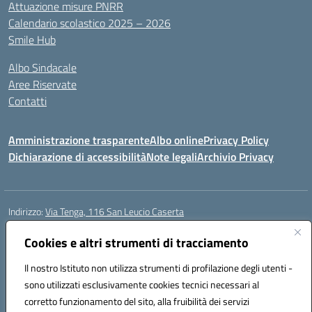
Attuazione misure PNRR
Calendario scolastico 2025 – 2026
Smile Hub
Albo Sindacale
Aree Riservate
Contatti
Amministrazione trasparente
Albo online
Privacy Policy
Dichiarazione di accessibilità
Note legali
Archivio Privacy
Indirizzo:
Via Tenga, 116 San Leucio Caserta
Centralino:
0823304917
Email:
ceis042009@istruzione.it
Posta elettronica certificata (PEC):
Cookies e altri strumenti di tracciamento
ceis042009@pec.istruzione.it
Codice fiscale: 93098380616
Il nostro Istituto non utilizza strumenti di profilazione degli utenti -
Codice meccanografico:
CEIS042009
sono utilizzati esclusivamente cookies tecnici necessari al
Codice Indice delle Pubbliche Amministrazioni (IPA): islasleu
corretto funzionamento del sito, alla fruibilità dei servizi
Codice unico di fatturazione (CUF): UFLTNX