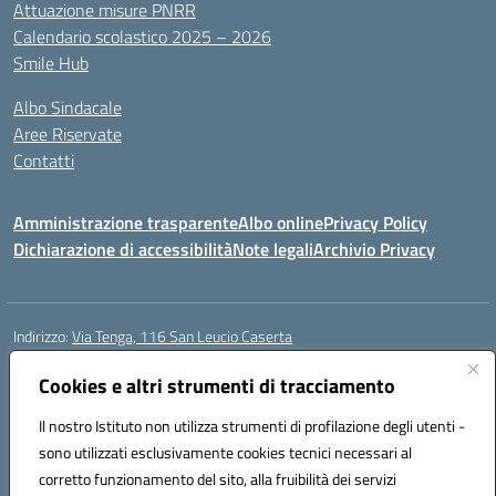
Attuazione misure PNRR
Calendario scolastico 2025 – 2026
Smile Hub
Albo Sindacale
Aree Riservate
Contatti
Amministrazione trasparente
Albo online
Privacy Policy
Dichiarazione di accessibilità
Note legali
Archivio Privacy
Indirizzo:
Via Tenga, 116 San Leucio Caserta
Centralino:
0823304917
Email:
ceis042009@istruzione.it
Posta elettronica certificata (PEC):
Cookies e altri strumenti di tracciamento
ceis042009@pec.istruzione.it
Codice fiscale: 93098380616
Il nostro Istituto non utilizza strumenti di profilazione degli utenti -
Codice meccanografico:
CEIS042009
sono utilizzati esclusivamente cookies tecnici necessari al
Codice Indice delle Pubbliche Amministrazioni (IPA): islasleu
corretto funzionamento del sito, alla fruibilità dei servizi
Codice unico di fatturazione (CUF): UFLTNX