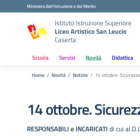
Vai ai contenuti
Vai al menu di navigazione
Vai al footer
Ministero dell'Istruzione e del Merito
Istituto Istruzione Superiore
Liceo Artistico San Leucio
Caserta
Scuola
Servizi
Novità
Didattica
Home
Novità
Notizie
14 ottobre. Sicurezza
14 ottobre. Sicurez
RESPONSABILI e INCARICATI
di cui al 