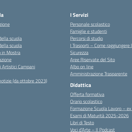
Visita la pagina iniziale della scuola
la
I Servizi
zione
Personale scolastico
Famiglie e studenti
della scuola
Percorsi di studio
della scuola
I Trasporti – Come raggiungere 
co in Mostra
Sicurezza
azione
Aree Riservate del Sito
i Artistici Campani
Albo on line
Amministrazione Trasparente
notizie (da ottobre 2023)
Didattica
Offerta formativa
Orario scolastico
Formazione Scuola Lavoro – e
Esami di Maturità 2025-2026
Libri di Testo
Voci d’Arte – Il Podcast