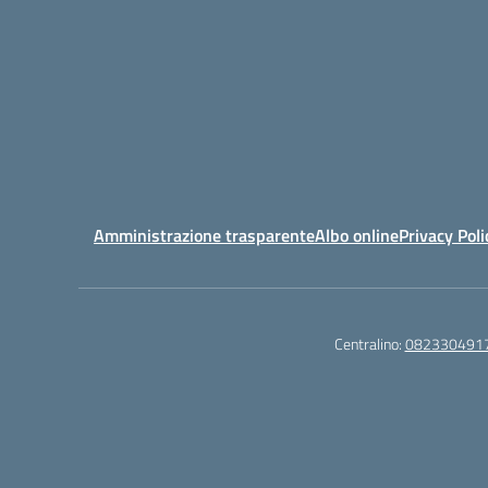
Amministrazione trasparente
Albo online
Privacy Poli
Centralino:
082330491