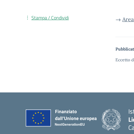
Stampa / Condividi
→
Area
Pubblicat
Eccetto d
Is
Li
C