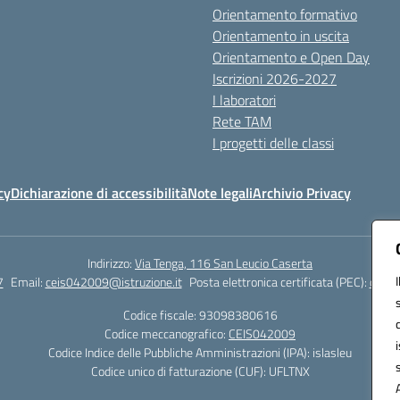
Orientamento formativo
Orientamento in uscita
Orientamento e Open Day
Iscrizioni 2026-2027
I laboratori
Rete TAM
I progetti delle classi
cy
Dichiarazione di accessibilità
Note legali
Archivio Privacy
Indirizzo:
Via Tenga, 116 San Leucio Caserta
7
Email:
ceis042009@istruzione.it
Posta elettronica certificata (PEC):
ceis0
Codice fiscale: 93098380616
Codice meccanografico:
CEIS042009
Codice Indice delle Pubbliche Amministrazioni (IPA): islasleu
Codice unico di fatturazione (CUF): UFLTNX