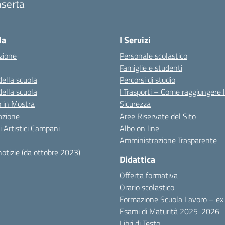
aserta
Visita la pagina iniziale della scuola
la
I Servizi
zione
Personale scolastico
Famiglie e studenti
della scuola
Percorsi di studio
della scuola
I Trasporti – Come raggiungere 
co in Mostra
Sicurezza
azione
Aree Riservate del Sito
i Artistici Campani
Albo on line
Amministrazione Trasparente
notizie (da ottobre 2023)
Didattica
Offerta formativa
Orario scolastico
Formazione Scuola Lavoro – e
Esami di Maturità 2025-2026
Libri di Testo