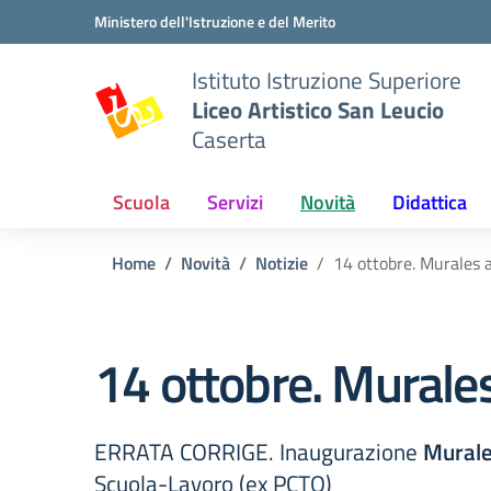
Vai ai contenuti
Vai al menu di navigazione
Vai al footer
Ministero dell'Istruzione e del Merito
Istituto Istruzione Superiore
Liceo Artistico San Leucio
Caserta
Scuola
Servizi
Novità
Didattica
Home
Novità
Notizie
14 ottobre. Murales 
14 ottobre. Murale
ERRATA CORRIGE. Inaugurazione
Murale
Scuola-Lavoro (ex PCTO)