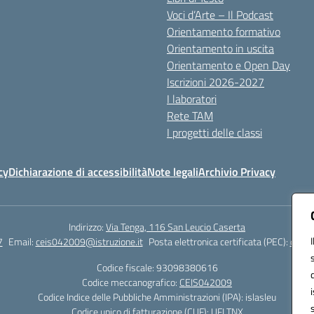
Voci d’Arte – Il Podcast
Orientamento formativo
Orientamento in uscita
Orientamento e Open Day
Iscrizioni 2026-2027
I laboratori
Rete TAM
I progetti delle classi
cy
Dichiarazione di accessibilità
Note legali
Archivio Privacy
Indirizzo:
Via Tenga, 116 San Leucio Caserta
7
Email:
ceis042009@istruzione.it
Posta elettronica certificata (PEC):
ceis0
Codice fiscale: 93098380616
Codice meccanografico:
CEIS042009
Codice Indice delle Pubbliche Amministrazioni (IPA): islasleu
Codice unico di fatturazione (CUF): UFLTNX