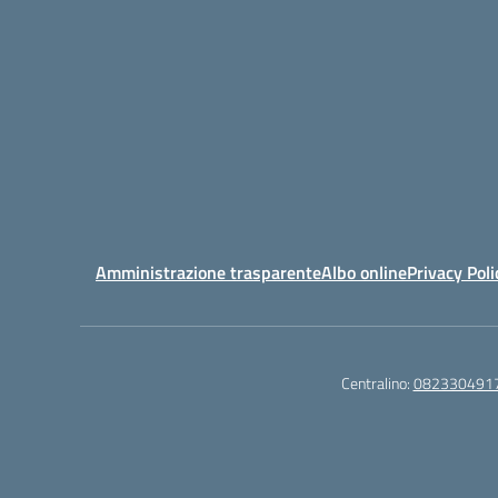
Amministrazione trasparente
Albo online
Privacy Poli
Centralino:
082330491