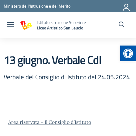
Vai ai contenuti
Vai al menu di navigazione
Vai al footer
Ministero dell'Istruzione e del Merito
Istituto Istruzione Superiore
Liceo Artistico San Leucio
Apr
13 giugno. Verbale CdI
Verbale del Consiglio di Istituto del 24.05.2024
Area riservata – Il Consiglio d’Istituto