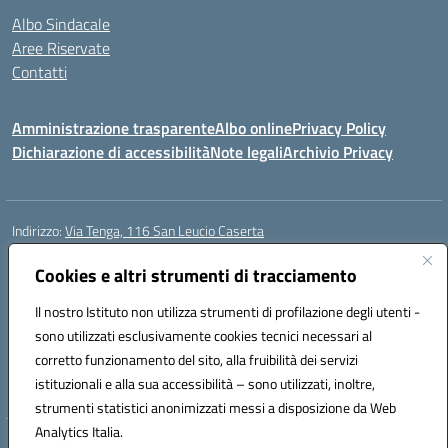
Albo Sindacale
Aree Riservate
Contatti
Amministrazione trasparente
Albo online
Privacy Policy
Dichiarazione di accessibilità
Note legali
Archivio Privacy
Indirizzo:
Via Tenga, 116 San Leucio Caserta
Centralino:
0823304917
Email:
ceis042009@istruzione.it
Posta elettronica certificata (PEC):
Cookies e altri strumenti di tracciamento
ceis042009@pec.istruzione.it
Codice fiscale: 93098380616
Il nostro Istituto non utilizza strumenti di profilazione degli utenti -
Codice meccanografico:
CEIS042009
sono utilizzati esclusivamente cookies tecnici necessari al
Codice Indice delle Pubbliche Amministrazioni (IPA): islasleu
corretto funzionamento del sito, alla fruibilità dei servizi
Codice unico di fatturazione (CUF): UFLTNX
istituzionali e alla sua accessibilità – sono utilizzati, inoltre,
strumenti statistici anonimizzati messi a disposizione da Web
Analytics Italia.
Hosting & Powered by 3D Solution S.r.l.