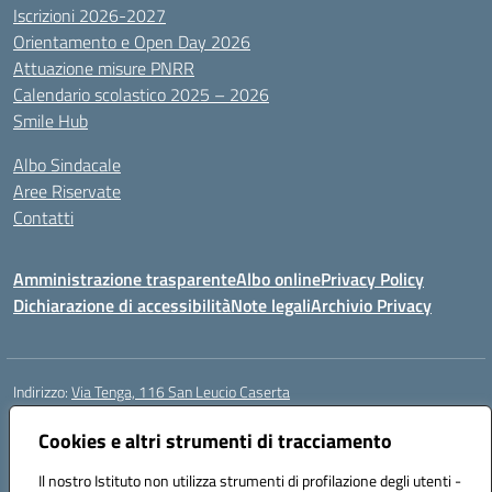
Iscrizioni 2026-2027
Orientamento e Open Day 2026
Attuazione misure PNRR
Calendario scolastico 2025 – 2026
Smile Hub
Albo Sindacale
Aree Riservate
Contatti
Amministrazione trasparente
Albo online
Privacy Policy
Dichiarazione di accessibilità
Note legali
Archivio Privacy
Indirizzo:
Via Tenga, 116 San Leucio Caserta
Centralino:
0823304917
Email:
ceis042009@istruzione.it
Posta elettronica certificata (PEC):
Cookies e altri strumenti di tracciamento
ceis042009@pec.istruzione.it
Codice fiscale: 93098380616
Il nostro Istituto non utilizza strumenti di profilazione degli utenti -