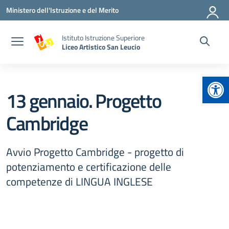
Vai ai contenuti
Vai al menu di navigazione
Vai al footer
Ministero dell'Istruzione e del Merito
Istituto Istruzione Superiore
Liceo Artistico San Leucio
Apr
13 gennaio. Progetto
Cambridge
Avvio Progetto Cambridge - progetto di
potenziamento e certificazione delle
competenze di LINGUA INGLESE