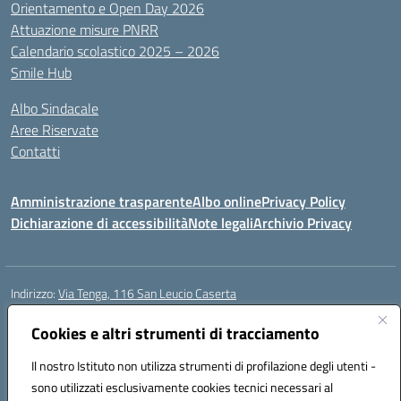
Orientamento e Open Day 2026
Attuazione misure PNRR
Calendario scolastico 2025 – 2026
Smile Hub
Albo Sindacale
Aree Riservate
Contatti
Amministrazione trasparente
Albo online
Privacy Policy
Dichiarazione di accessibilità
Note legali
Archivio Privacy
Indirizzo:
Via Tenga, 116 San Leucio Caserta
Centralino:
0823304917
Email:
ceis042009@istruzione.it
Posta elettronica certificata (PEC):
Cookies e altri strumenti di tracciamento
ceis042009@pec.istruzione.it
Codice fiscale: 93098380616
Il nostro Istituto non utilizza strumenti di profilazione degli utenti -
Codice meccanografico:
CEIS042009
sono utilizzati esclusivamente cookies tecnici necessari al