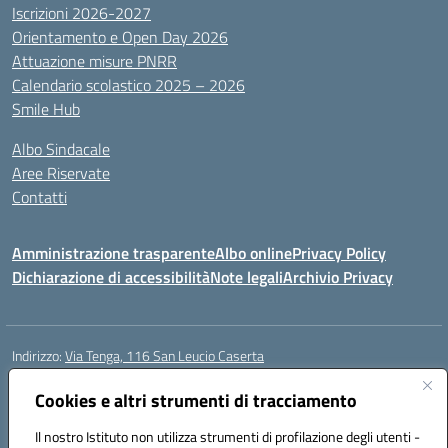
Iscrizioni 2026-2027
Orientamento e Open Day 2026
Attuazione misure PNRR
Calendario scolastico 2025 – 2026
Smile Hub
Albo Sindacale
Aree Riservate
Contatti
Amministrazione trasparente
Albo online
Privacy Policy
Dichiarazione di accessibilità
Note legali
Archivio Privacy
Indirizzo:
Via Tenga, 116 San Leucio Caserta
Centralino:
0823304917
Email:
ceis042009@istruzione.it
Posta elettronica certificata (PEC):
Cookies e altri strumenti di tracciamento
ceis042009@pec.istruzione.it
Codice fiscale: 93098380616
Il nostro Istituto non utilizza strumenti di profilazione degli utenti -