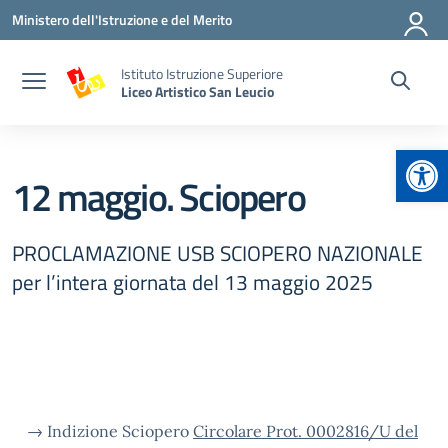
Vai ai contenuti
Vai al menu di navigazione
Vai al footer
Ministero dell'Istruzione e del Merito
Istituto Istruzione Superiore
Liceo Artistico San Leucio
Apr
12 maggio. Sciopero
PROCLAMAZIONE USB SCIOPERO NAZIONALE
per l’intera giornata del 13 maggio 2025
→ Indizione Sciopero
Circolare Prot. 0002816/U del