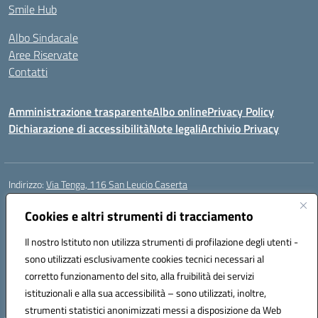
Smile Hub
Albo Sindacale
Aree Riservate
Contatti
Amministrazione trasparente
Albo online
Privacy Policy
Dichiarazione di accessibilità
Note legali
Archivio Privacy
Indirizzo:
Via Tenga, 116 San Leucio Caserta
Centralino:
0823304917
Email:
ceis042009@istruzione.it
Posta elettronica certificata (PEC):
Cookies e altri strumenti di tracciamento
ceis042009@pec.istruzione.it
Codice fiscale: 93098380616
Il nostro Istituto non utilizza strumenti di profilazione degli utenti -
Codice meccanografico:
CEIS042009
sono utilizzati esclusivamente cookies tecnici necessari al
Codice Indice delle Pubbliche Amministrazioni (IPA): islasleu
corretto funzionamento del sito, alla fruibilità dei servizi
Codice unico di fatturazione (CUF): UFLTNX
istituzionali e alla sua accessibilità – sono utilizzati, inoltre,
strumenti statistici anonimizzati messi a disposizione da Web