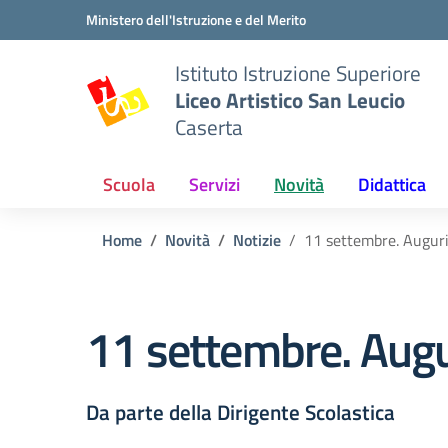
Vai ai contenuti
Vai al menu di navigazione
Vai al footer
Ministero dell'Istruzione e del Merito
Istituto Istruzione Superiore
Liceo Artistico San Leucio
Caserta
Scuola
Servizi
Novità
Didattica
Home
Novità
Notizie
11 settembre. Auguri
11 settembre. Augu
Da parte della Dirigente Scolastica