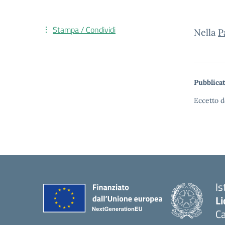
Stampa / Condividi
Nella
P
Pubblicat
Eccetto d
Is
Li
C