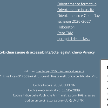
Orientamento formativo
Orientamento in uscita
Orientamento e Open Day
Iscrizioni 2026-2027
I laboratori
Rete TAM
I progetti delle classi
cy
Dichiarazione di accessibilità
Note legali
Archivio Privacy
Indirizzo:
Via Tenga, 116 San Leucio Caserta
7
Email:
ceis042009@istruzione.it
Posta elettronica certificata (PEC):
ceis0
Codice fiscale: 93098380616
Codice meccanografico:
CEIS042009
Codice Indice delle Pubbliche Amministrazioni (IPA): islasleu
Codice unico di fatturazione (CUF): UFLTNX