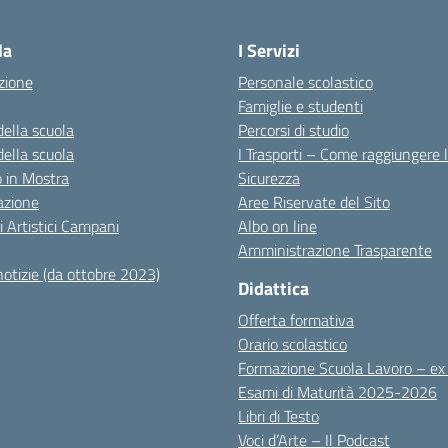
Visita la pagina iniziale della scuola
la
I Servizi
zione
Personale scolastico
Famiglie e studenti
della scuola
Percorsi di studio
della scuola
I Trasporti – Come raggiungere 
co in Mostra
Sicurezza
azione
Aree Riservate del Sito
i Artistici Campani
Albo on line
Amministrazione Trasparente
notizie (da ottobre 2023)
Didattica
Offerta formativa
Orario scolastico
Formazione Scuola Lavoro – e
Esami di Maturità 2025-2026
Libri di Testo
Voci d’Arte – Il Podcast