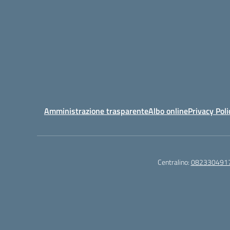
Amministrazione trasparente
Albo online
Privacy Poli
Centralino:
082330491