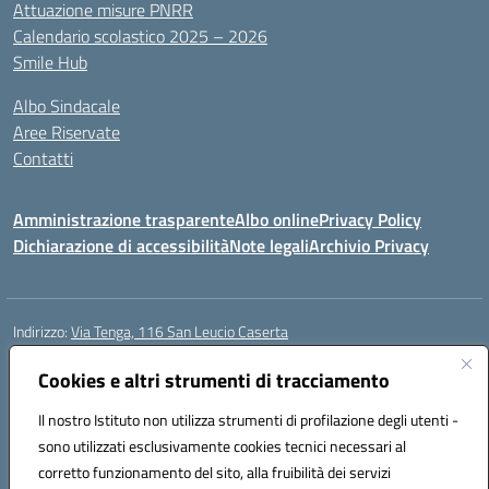
Attuazione misure PNRR
Calendario scolastico 2025 – 2026
Smile Hub
Albo Sindacale
Aree Riservate
Contatti
Amministrazione trasparente
Albo online
Privacy Policy
Dichiarazione di accessibilità
Note legali
Archivio Privacy
Indirizzo:
Via Tenga, 116 San Leucio Caserta
Centralino:
0823304917
Email:
ceis042009@istruzione.it
Posta elettronica certificata (PEC):
Cookies e altri strumenti di tracciamento
ceis042009@pec.istruzione.it
Codice fiscale: 93098380616
Il nostro Istituto non utilizza strumenti di profilazione degli utenti -
Codice meccanografico:
CEIS042009
sono utilizzati esclusivamente cookies tecnici necessari al
Codice Indice delle Pubbliche Amministrazioni (IPA): islasleu
corretto funzionamento del sito, alla fruibilità dei servizi
Codice unico di fatturazione (CUF): UFLTNX