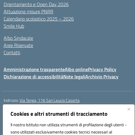
Orientamento e Open Day 2026
Attuazione misure PNRR
Calendario scolastico 2025 – 2026
Smile Hub
Albo Sindacale
Aree Riservate
Contatti
Amministrazione trasparente
Albo online
Privacy Policy
Dichiarazione di accessibilità
Note legali
Archivio Privacy
Indirizzo:
Via Tenga, 116 San Leucio Caserta
Centralino:
0823304917
Email:
ceis042009@istruzione.it
Posta elettronica certificata (PEC):
Cookies e altri strumenti di tracciamento
ceis042009@pec.istruzione.it
Codice fiscale: 93098380616
Il nostro Istituto non utilizza strumenti di profilazione degli utenti -
Codice meccanografico:
CEIS042009
sono utilizzati esclusivamente cookies tecnici necessari al