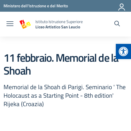
Vai ai contenuti
Vai al menu di navigazione
Vai al footer
Ministero dell'Istruzione e del Merito
Istituto Istruzione Superiore
Liceo Artistico San Leucio
Apr
11 febbraio. Memorial de la
Shoah
Memorial de la Shoah di Parigi. Seminario ' The
Holocaust as a Starting Point - 8th edition'
Rijeka (Croazia)