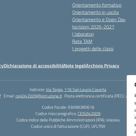
Orientamento formativo
Orientamento in uscita
Orientamento e Open Day
Iscrizioni 2026-2027
I laboratori
Rete TAM
I progetti delle classi
cy
Dichiarazione di accessibilità
Note legali
Archivio Privacy
Indirizzo:
Via Tenga, 116 San Leucio Caserta
7
Email:
ceis042009@istruzione.it
Posta elettronica certificata (PEC):
ceis0
Codice fiscale: 93098380616
Codice meccanografico:
CEIS042009
Codice Indice delle Pubbliche Amministrazioni (IPA): islasleu
Codice unico di fatturazione (CUF): UFLTNX