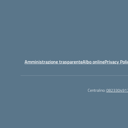
Amministrazione trasparente
Albo online
Privacy Poli
Centralino:
082330491