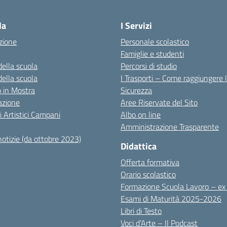
Visita la pagina iniziale della scuola
la
I Servizi
zione
Personale scolastico
Famiglie e studenti
della scuola
Percorsi di studio
della scuola
I Trasporti – Come raggiungere 
co in Mostra
Sicurezza
azione
Aree Riservate del Sito
i Artistici Campani
Albo on line
Amministrazione Trasparente
notizie (da ottobre 2023)
Didattica
Offerta formativa
Orario scolastico
Formazione Scuola Lavoro – e
Esami di Maturità 2025-2026
Libri di Testo
Voci d’Arte – Il Podcast