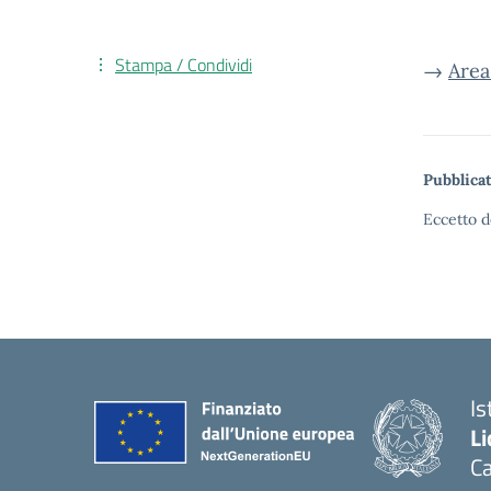
Stampa / Condividi
→
Area
Pubblicat
Eccetto d
Is
Li
C