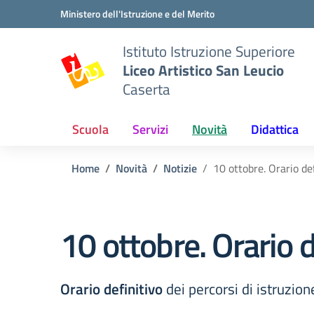
Vai ai contenuti
Vai al menu di navigazione
Vai al footer
Ministero dell'Istruzione e del Merito
Istituto Istruzione Superiore
Liceo Artistico San Leucio
Caserta
Scuola
Servizi
Novità
Didattica
Home
Novità
Notizie
10 ottobre. Orario def
10 ottobre. Orario d
Orario definitivo
dei percorsi di istruzion