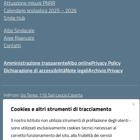
Attuazione misure PNRR
Calendario scolastico 2025 – 2026
Smile Hub
Albo Sindacale
Aree Riservate
Contatti
Amministrazione trasparente
Albo online
Privacy Policy
Dichiarazione di accessibilità
Note legali
Archivio Privacy
Indirizzo:
Via Tenga, 116 San Leucio Caserta
Centralino:
0823304917
Email:
ceis042009@istruzione.it
Posta elettronica certificata (PEC):
Cookies e altri strumenti di tracciamento
ceis042009@pec.istruzione.it
Codice fiscale: 93098380616
Il nostro Istituto non utilizza strumenti di profilazione degli utenti -
Codice meccanografico:
CEIS042009
sono utilizzati esclusivamente cookies tecnici necessari al
Codice Indice delle Pubbliche Amministrazioni (IPA): islasleu
corretto funzionamento del sito, alla fruibilità dei servizi
Codice unico di fatturazione (CUF): UFLTNX