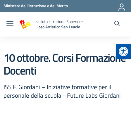
Vai ai contenuti
Vai al menu di navigazione
Vai al footer
Ministero dell'Istruzione e del Merito
Istituto Istruzione Superiore
Liceo Artistico San Leucio
Apr
10 ottobre. Corsi Formazione
Docenti
ISS F. Giordani – Iniziative formative per il
personale della scuola - Future Labs Giordani