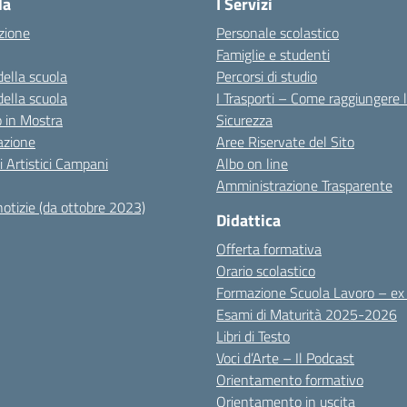
la
I Servizi
zione
Personale scolastico
Famiglie e studenti
della scuola
Percorsi di studio
della scuola
I Trasporti – Come raggiungere 
co in Mostra
Sicurezza
azione
Aree Riservate del Sito
i Artistici Campani
Albo on line
Amministrazione Trasparente
notizie (da ottobre 2023)
Didattica
Offerta formativa
Orario scolastico
Formazione Scuola Lavoro – e
Esami di Maturità 2025-2026
Libri di Testo
Voci d’Arte – Il Podcast
Orientamento formativo
Orientamento in uscita