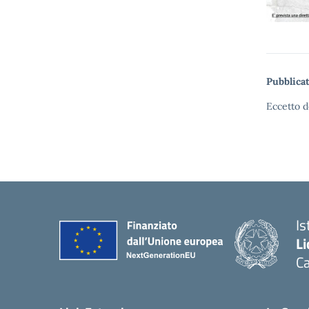
Pubblicat
Eccetto d
Is
Li
C
— 