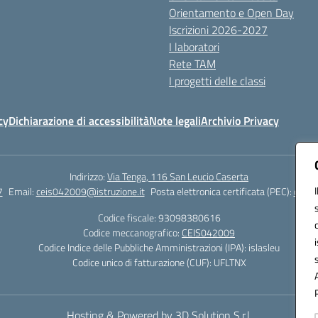
Orientamento e Open Day
Iscrizioni 2026-2027
I laboratori
Rete TAM
I progetti delle classi
cy
Dichiarazione di accessibilità
Note legali
Archivio Privacy
Indirizzo:
Via Tenga, 116 San Leucio Caserta
7
Email:
ceis042009@istruzione.it
Posta elettronica certificata (PEC):
ceis0
Codice fiscale: 93098380616
Codice meccanografico:
CEIS042009
Codice Indice delle Pubbliche Amministrazioni (IPA): islasleu
Codice unico di fatturazione (CUF): UFLTNX
Hosting & Powered by 3D Solution S.r.l.