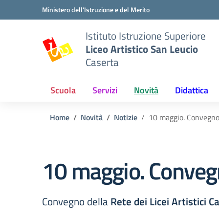
Vai ai contenuti
Vai al menu di navigazione
Vai al footer
Ministero dell'Istruzione e del Merito
Istituto Istruzione Superiore
Liceo Artistico San Leucio
Caserta
Scuola
Servizi
Novità
Didattica
Home
Novità
Notizie
10 maggio. Convegno d
10 maggio. Convegno
Convegno della
Rete dei Licei Artistici 