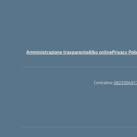
Amministrazione trasparente
Albo online
Privacy Poli
Centralino:
082330491