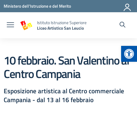
Vai ai contenuti
Vai al menu di navigazione
Vai al footer
Ministero dell'Istruzione e del Merito
Istituto Istruzione Superiore
Liceo Artistico San Leucio
Apr
10 febbraio. San Valentino al
Centro Campania
Esposizione artistica al Centro commerciale
Campania - dal 13 al 16 febbraio