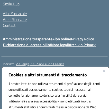
Smile Hub
Albo Sindacale
Aree Riservate
Contatti
Amministrazione trasparente
Albo online
Privacy Policy
Dichiarazione di accessibilità
Note legali
Archivio Privacy
Indirizzo:
Via Tenga, 116 San Leucio Caserta
Centralino:
0823304917
Email:
ceis042009@istruzione.it
Posta elettronica certificata (PEC):
Cookies e altri strumenti di tracciamento
ceis042009@pec.istruzione.it
Codice fiscale: 93098380616
Il nostro Istituto non utilizza strumenti di profilazione degli utenti -
Codice meccanografico:
CEIS042009
sono utilizzati esclusivamente cookies tecnici necessari al
Codice Indice delle Pubbliche Amministrazioni (IPA): islasleu
corretto funzionamento del sito, alla fruibilità dei servizi
Codice unico di fatturazione (CUF): UFLTNX
istituzionali e alla sua accessibilità – sono utilizzati, inoltre,
strumenti statistici anonimizzati messi a disposizione da Web