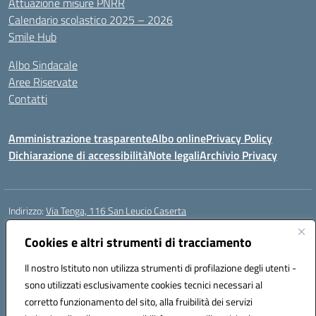
Attuazione misure PNRR
Calendario scolastico 2025 – 2026
Smile Hub
Albo Sindacale
Aree Riservate
Contatti
Amministrazione trasparente
Albo online
Privacy Policy
Dichiarazione di accessibilità
Note legali
Archivio Privacy
Indirizzo:
Via Tenga, 116 San Leucio Caserta
Centralino:
0823304917
Email:
ceis042009@istruzione.it
Posta elettronica certificata (PEC):
Cookies e altri strumenti di tracciamento
ceis042009@pec.istruzione.it
Codice fiscale: 93098380616
Il nostro Istituto non utilizza strumenti di profilazione degli utenti -
Codice meccanografico:
CEIS042009
sono utilizzati esclusivamente cookies tecnici necessari al
Codice Indice delle Pubbliche Amministrazioni (IPA): islasleu
corretto funzionamento del sito, alla fruibilità dei servizi
Codice unico di fatturazione (CUF): UFLTNX