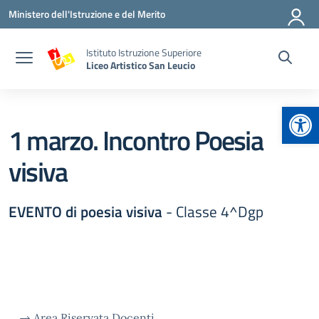
Vai ai contenuti
Vai al menu di navigazione
Vai al footer
Ministero dell'Istruzione e del Merito
Istituto Istruzione Superiore
Liceo Artistico San Leucio
Apr
1 marzo. Incontro Poesia
visiva
EVENTO di poesia visiva
- Classe 4^Dgp
→
Area Riservata Docenti